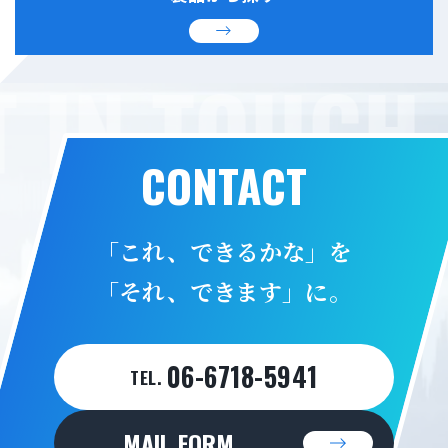
 IN TOUCH 
CONTACT
「これ、できるかな」を
「それ、できます」に。
06-6718-5941
TEL.
MAIL FORM