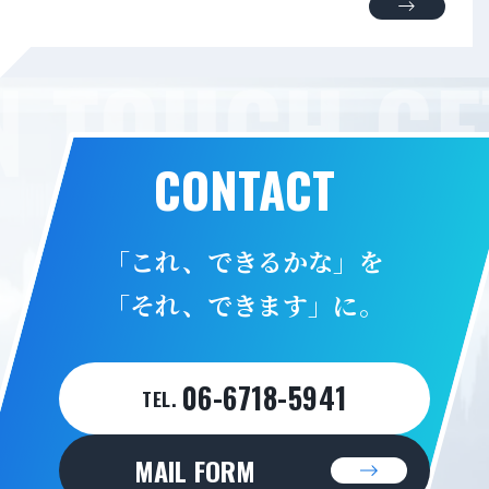
N TOUCH GE
CONTACT
「これ、できるかな」を
「それ、できます」に。
06-6718-5941
TEL.
MAIL FORM