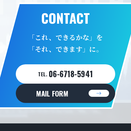
T IN TOUCH 
CONTACT
「これ、できるかな」を
「それ、できます」に。
06-6718-5941
TEL.
MAIL FORM