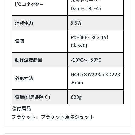
ネットワーク／
I/Oコネクター
Dante：RJ-45
消費電力
5.5W
PoE(IEEE 802.3af
電源
Class 0)
動作温度範囲
-10ºC～+50ºC
H43.5×W228.6×D228
外形寸法
.6mm
質量(付属品除く)
620g
◎付属品
ブラケット、ブラケット用ネジセット