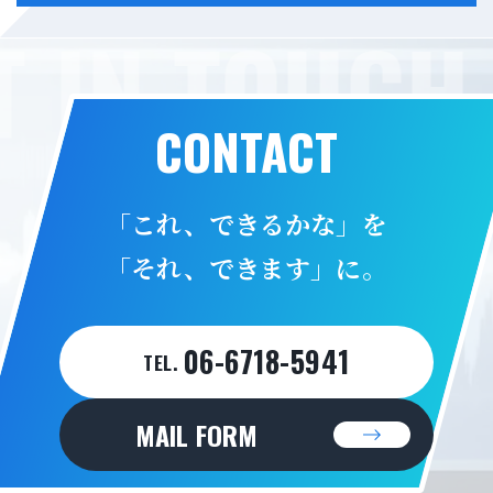
 IN TOUCH 
CONTACT
「これ、できるかな」を
「それ、できます」に。
06-6718-5941
TEL.
MAIL FORM