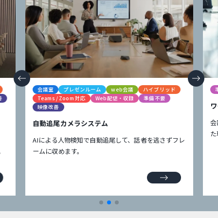
会議室
プレゼンルーム
web会議
ハイブリッド
善
Teams / Zoom 対応
Web配信・収録
準備不要
ワ
映像改善
会
自動追尾カメラシステム
た
AIによる人物検知で自動追尾して、話者を逃さずフレ
。
ームに収めます。