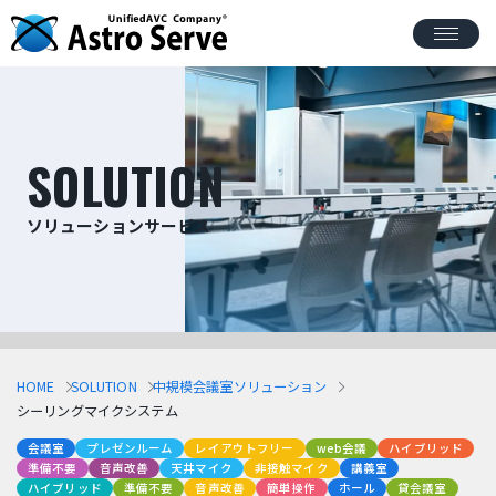
SOLUTION
ソリューションサービス
HOME
SOLUTION
中規模会議室ソリューション
シーリングマイクシステム
会議室
プレゼンルーム
レイアウトフリー
web会議
ハイブリッド
準備不要
音声改善
天井マイク
非接触マイク
講義室
ハイブリッド
準備不要
音声改善
簡単操作
ホール
貸会議室