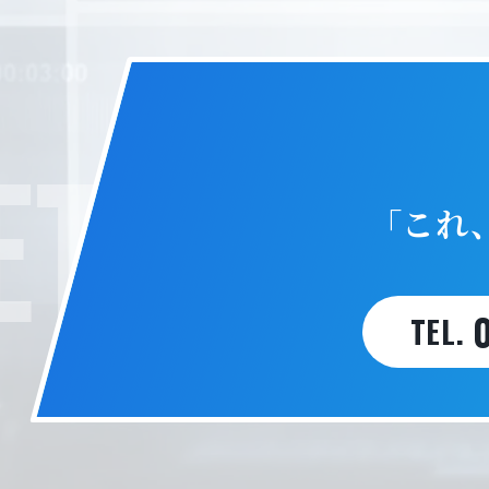
T IN T
「これ
TEL.