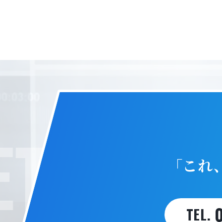
T IN T
「これ
TEL.