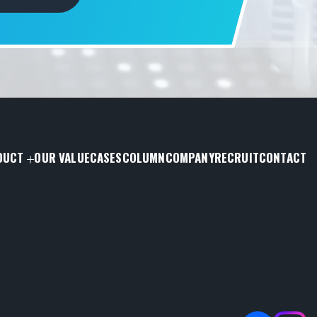
DUCT
OUR VALUE
CASES
COLUMN
COMPANY
RECRUIT
CONTACT