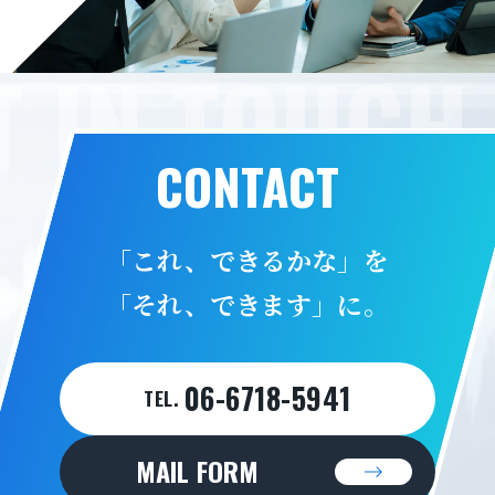
 IN TOUCH 
CONTACT
「これ、できるかな」を
「それ、できます」に。
06-6718-5941
TEL.
MAIL FORM