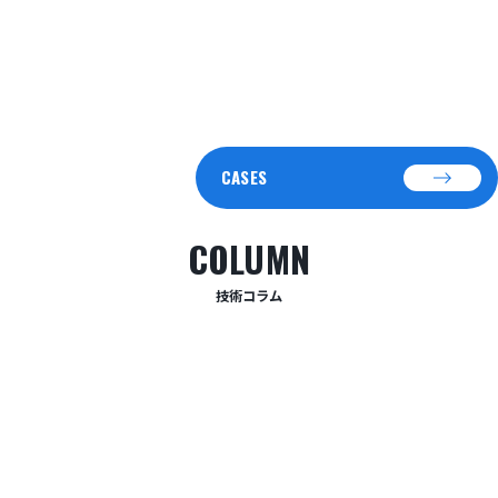
#
#AVシステム
#
#WEB会議
#
#タッチパネル
#ハイブリッド会議
#会議室予約システム
CASES
COLUMN
技術コラム