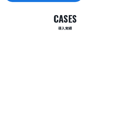
CASES
導入実績
2
2025年 大阪
官
企業
改
駐
アストロサーブ 大阪本社