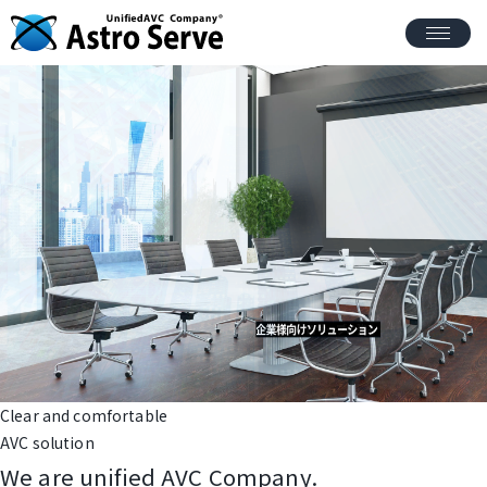
C
l
e
a
r
a
n
d
c
o
m
f
o
r
t
a
b
l
e
A
V
C
s
o
l
u
t
i
o
n
W
e
a
r
e
u
n
i
f
i
e
d
A
V
C
C
o
m
p
a
n
y
.